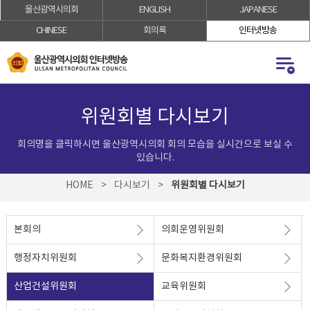
울산광역시의회
ENGLISH
JAPANESE
로
로
가
가
CHINESE
회의록
인터넷방송
기
기
위원회별 다시보기
회의명을 클릭하시면 울산광역시의회 회의 모습을 실시간으로 보실 수
있습니다.
HOME
>
다시보기
>
위원회별 다시보기
본회의
의회운영위원회
행정자치위원회
문화복지환경위원회
산업건설위원회
교육위원회