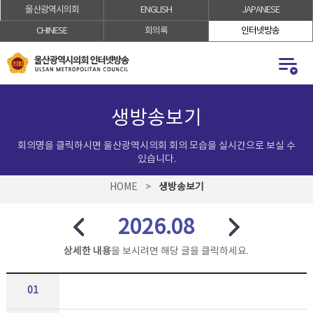
울산광역시의회
ENGLISH
JAPANESE
로
로
가
가
CHINESE
회의록
인터넷방송
기
기
생방송보기
회의명을 클릭하시면 울산광역시의회 회의 모습을 실시간으로 보실 수
있습니다.
HOME
>
생방송보기
2026.08
상세한 내용
을 보시려면 해당 글을 클릭하세요.
01