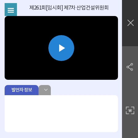
제261회[임시회] 제7차 산업건설위원회
Play
Video
발언자 정보