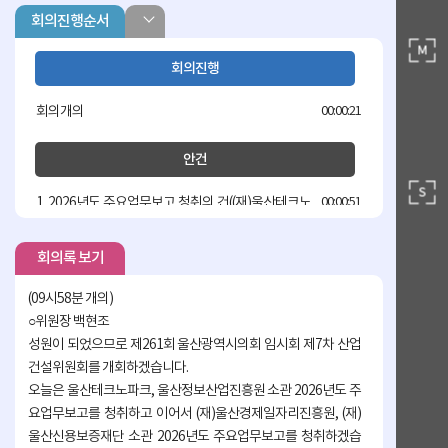
회의진행순서
회의진행
회의개의
00:00:21
안건
1. 2026년도 주요업무보고 청취의 건((재)울산테크노
00:00:51
파크, (재)울산정보산업진흥원)
회의록 보기
공무원
(09시58분 개의)
2026년도 주요업무보고(울산테크노파크원장)
00:01:33
○위원장 백현조
성원이 되었으므로 제261회 울산광역시의회 임시회 제7차 산업
공무원
건설위원회를 개회하겠습니다.
오늘은 울산테크노파크, 울산정보산업진흥원 소관 2026년도 주
2026년도 주요업무보고(울산정보산업진흥원장)
00:22:04
요업무보고를 청취하고 이어서 (재)울산경제일자리진흥원, (재)
울산신용보증재단 소관 2026년도 주요업무보고를 청취하겠습