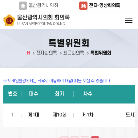
본문바로가기
울산광역시의회
전자·영상회의록
울산광역시의회 회의록
ULSAN METROPOLITAN COUNCIL
특별위원회
H
전자회의록
최근회의록
특별위원회
※ 모바일환경에서는 좌우로 이동하여 내용(표)을 보실 수 있습니다.
번호
대수
회기
차수
1
제1대
제10회
제1차
도시