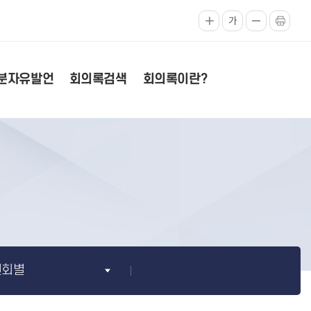
가
분자유발언
회의록검색
회의록이란?
원회별