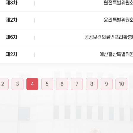
제3차
원전특별위원
제2차
윤리특별위원
제6차
공공보건의료인프라확충
제2차
예산결산특별위
2
3
4
5
6
7
8
9
10