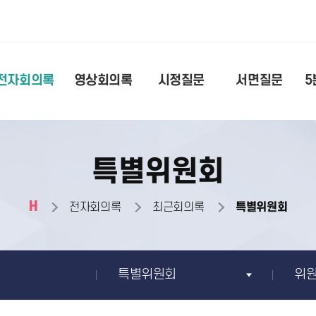
전자회의록
영상회의록
시정질문
서면질문
5
특별위원회
H
전자회의록
최근회의록
특별위원회
특별위원회
위