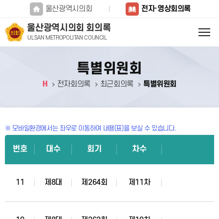
본문바로가기
울산광역시의회
전자·영상회의록
울산광역시의회 회의록
ULSAN METROPOLITAN COUNCIL
특별위원회
H
전자회의록
최근회의록
특별위원회
※ 모바일환경에서는 좌우로 이동하여 내용(표)을 보실 수 있습니다.
번호
대수
회기
차수
11
제8대
제264회
제11차