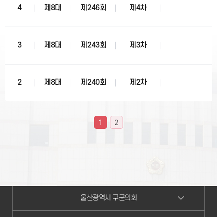
4
제8대
제246회
제4차
3
제8대
제243회
제3차
2
제8대
제240회
제2차
1
2
울산광역시 구군의회