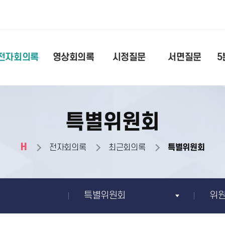
전자회의록
영상회의록
시정질문
서면질문
5
특별위원회
H
전자회의록
최근회의록
특별위원회
특별위원회
위