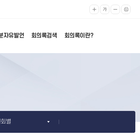
가
분자유발언
회의록검색
회의록이란?
원회별