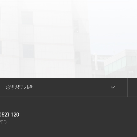
중앙정부기관
052) 120
VED