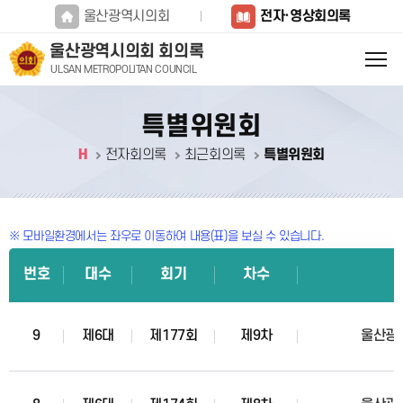
본문바로가기
울산광역시의회
전자·영상회의록
울산광역시의회 회의록
ULSAN METROPOLITAN COUNCIL
특별위원회
H
전자회의록
최근회의록
특별위원회
※ 모바일환경에서는 좌우로 이동하여 내용(표)을 보실 수 있습니다.
번호
대수
회기
차수
9
제6대
제177회
제9차
울산광