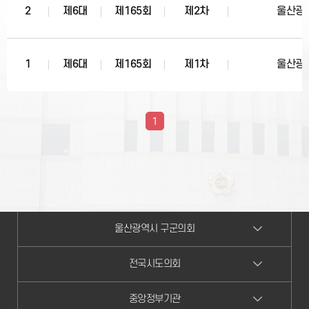
2
제6대
제165회
제2차
울산광
1
제6대
제165회
제1차
울산광
1
울산광역시 구군의회
전국시도의회
중앙정부기관