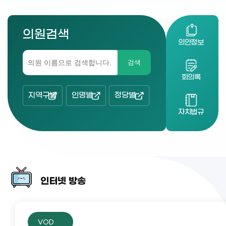
의원검색
의안정보
검색
회의록
지역구별
인명별
정당별
자치법규
인터넷 방송
VOD