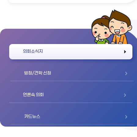
바로가기
의회소식지
방청/견학 신청
언론속 의회
카드뉴스