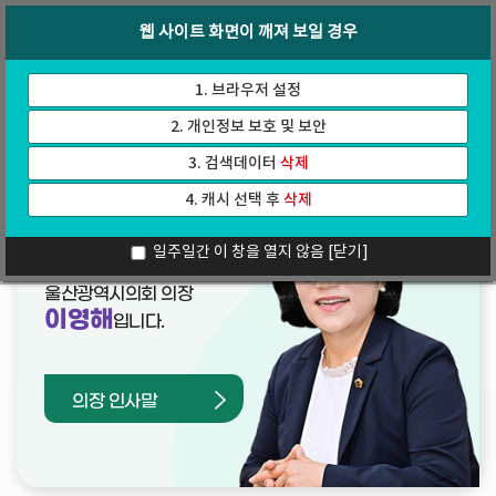
바
로
회의록
인터넷방송
웹 사이트 화면이 깨져 보일 경우
로
가
가
기
기
1. 브라우저 설정
2. 개인정보 보호 및 보안
3. 검색데이터
삭제
4. 캐시 선택 후
삭제
열린의장실
일주일간 이 창을 열지 않음
[닫기]
울산광역시의회 의장
이영해
입니다.
의장 인사말