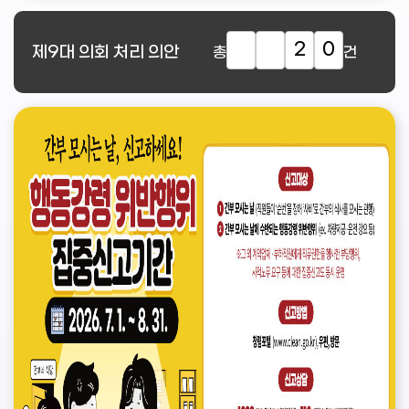
2
0
제9대
의회 처리 의안
총
건