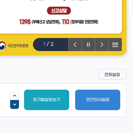
1
/
2
전체일정
회기별일정보기
연간의사일정