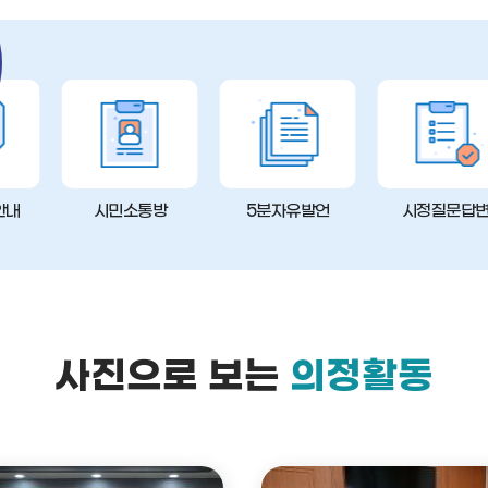
안내
시민소통방
5분자유발언
시정질문답
사진으로 보는
의정활동