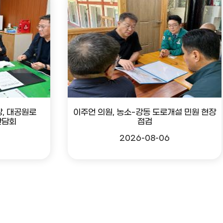
, 대공원로
이주언 의원, 농소-강동 도로개설 민원 현장
간담회
점검
2026-08-06