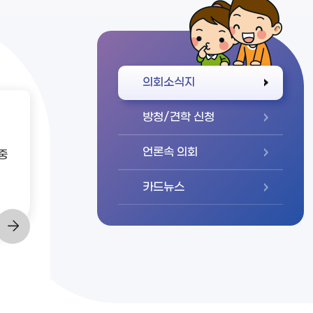
바로가기
의회소식지
방청/견학 신청
언론속 의회
중
카드뉴스