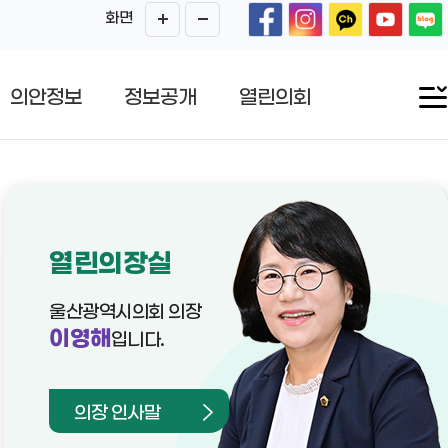
화면
의안정보
정보공개
열린의회
열린의장실
울산광역시의회 의장
이영해
입니다.
의장 인사말