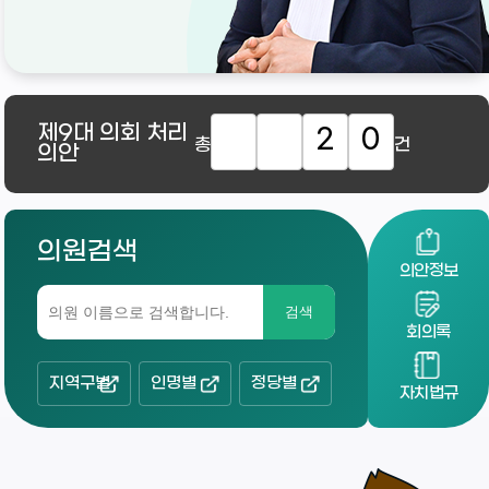
제9대
의회 처리
2
0
총
건
의안
의원검색
의안정보
검색
회의록
지역구별
인명별
정당별
자치법규