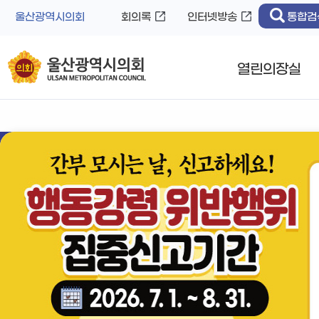
바
로
울산광역시의회
회의록
인터넷방송
통합검
로
가
가
기
기
열린의장실