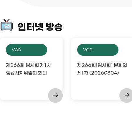
인터넷 방송
VOD
VOD
제266회 임시회 제1차
제266회[임시회] 본회의
행정자치위원회 회의
제1차 (20260804)