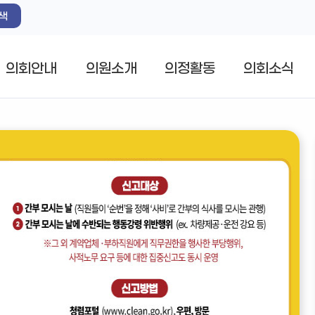
색
의회안내
의원소개
의정활동
의회소식