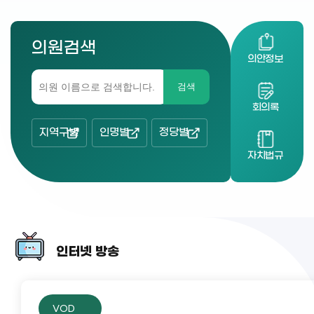
의원검색
의안정보
검색
회의록
지역구별
인명별
정당별
자치법규
인터넷 방송
VOD