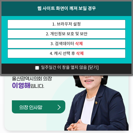
바
로
회의록
인터넷방송
웹 사이트 화면이 깨져 보일 경우
로
가
가
기
기
1. 브라우저 설정
2. 개인정보 보호 및 보안
3. 검색데이터
삭제
4. 캐시 선택 후
삭제
열린의장실
일주일간 이 창을 열지 않음
[닫기]
울산광역시의회 의장
이영해
입니다.
의장 인사말