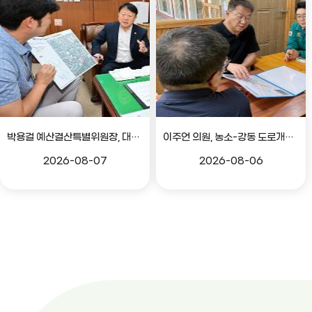
박용걸 예산결산특별위원장, 대공원로 확장공사 현안점검 간담회
이주언 의원, 농소-강동 도로개설 민원 현장 점검
2026-08-07
2026-08-06