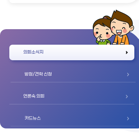
바로가기
의회소식지
방청/견학 신청
언론속 의회
카드뉴스