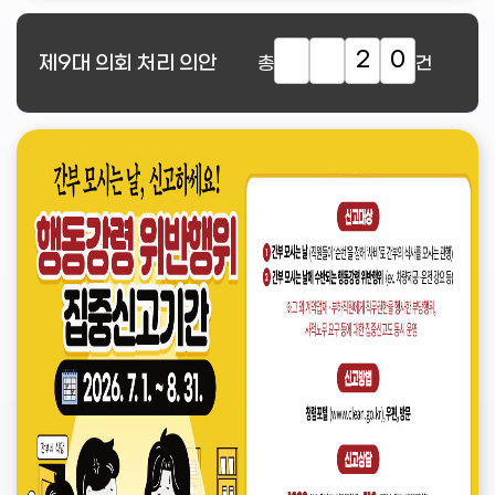
2
0
제9대
의회 처리 의안
총
건