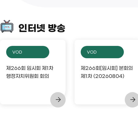
인터넷 방송
VOD
VOD
제266회 임시회 제1차
제266회[임시회] 본회의
행정자치위원회 회의
제1차 (20260804)