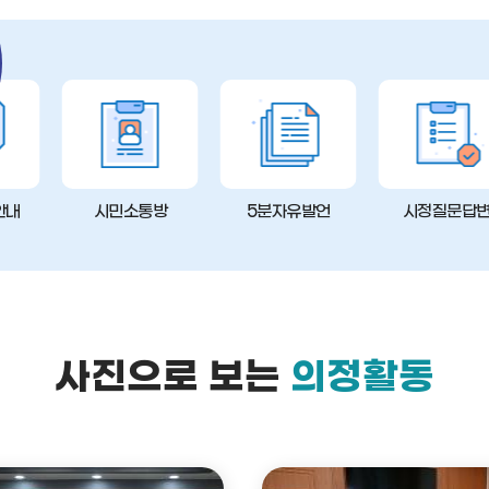
안내
시민소통방
5분자유발언
시정질문답
사진으로 보는
의정활동