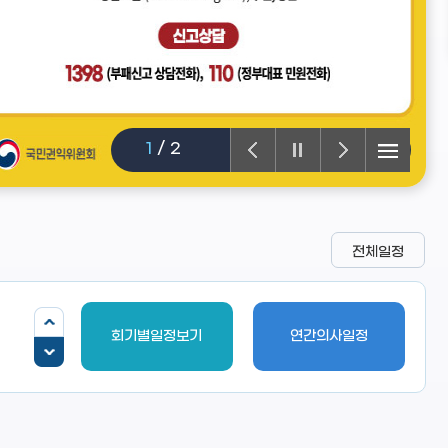
1
/
2
전체일정
회기별일정보기
연간의사일정