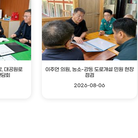
, 대공원로
이주언 의원, 농소-강동 도로개설 민원 현장
간담회
점검
2026-08-06