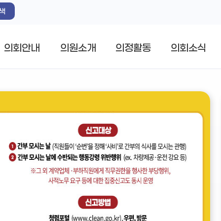
색
의회안내
의원소개
의정활동
의회소식