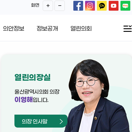
화면
의안정보
정보공개
열린의회
열린의장실
울산광역시의회 의장
이영해
입니다.
의장 인사말