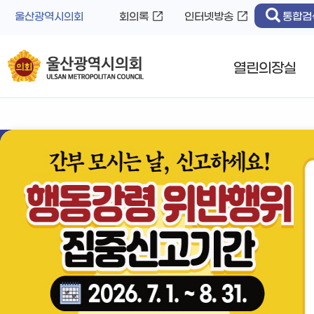
바
로
울산광역시의회
회의록
인터넷방송
통합검
로
가
가
기
기
열린의장실