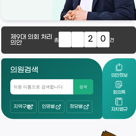
제9대
의회 처리
2
0
총
건
의안
의원검색
의안정보
검색
회의록
지역구별
인명별
정당별
자치법규