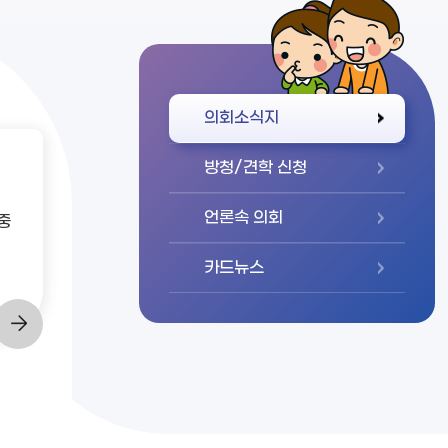
바로가기
의회소식지
방청/견학 신청
언론속 의회
중
카드뉴스