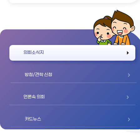
바로가기
의회소식지
방청/견학 신청
언론속 의회
카드뉴스