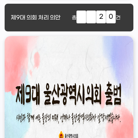
2
0
제9대
의회 처리 의안
총
건