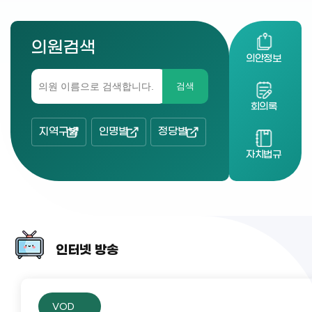
의원검색
의안정보
검색
회의록
지역구별
인명별
정당별
자치법규
인터넷 방송
VOD