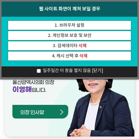
바
로
회의록
인터넷방송
웹 사이트 화면이 깨져 보일 경우
로
가
가
기
기
1. 브라우저 설정
2. 개인정보 보호 및 보안
3. 검색데이터
삭제
4. 캐시 선택 후
삭제
열린의장실
일주일간 이 창을 열지 않음
[닫기]
울산광역시의회 의장
이영해
입니다.
의장 인사말