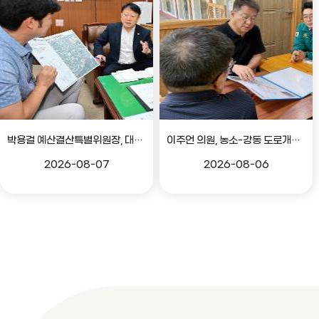
박용걸 예산결산특별위원장, 대공원로 확장공사 현안점검 간담회
이주언 의원, 농소-강동 도로개설 민원 현장 점검
2026-08-07
2026-08-06