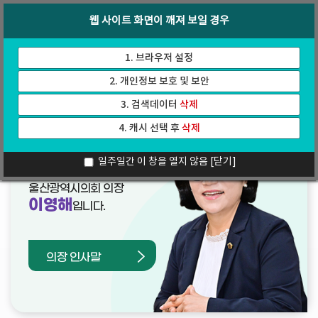
바
로
회의록
인터넷방송
웹 사이트 화면이 깨져 보일 경우
로
가
가
기
기
1. 브라우저 설정
2. 개인정보 보호 및 보안
3. 검색데이터
삭제
4. 캐시 선택 후
삭제
열린의장실
일주일간 이 창을 열지 않음
[닫기]
울산광역시의회 의장
이영해
입니다.
의장 인사말