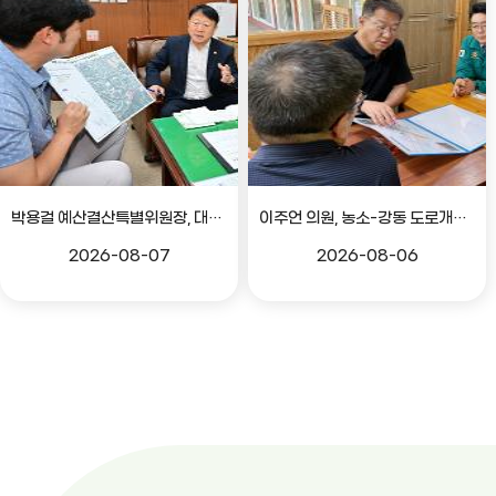
박용걸 예산결산특별위원장, 대공원로 확장공사 현안점검 간담회
이주언 의원, 농소-강동 도로개설 민원 현장 점검
2026-08-07
2026-08-06