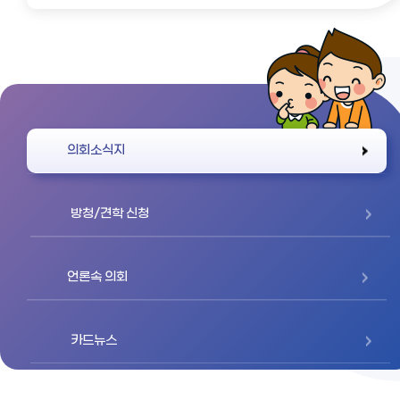
바로가기
의회소식지
방청/견학 신청
언론속 의회
카드뉴스