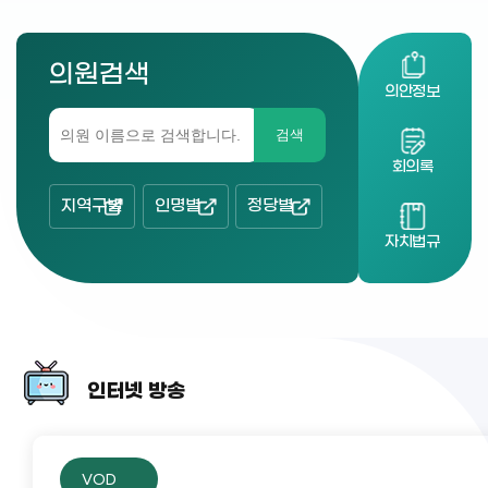
의원검색
의안정보
검색
회의록
지역구별
인명별
정당별
자치법규
인터넷 방송
VOD