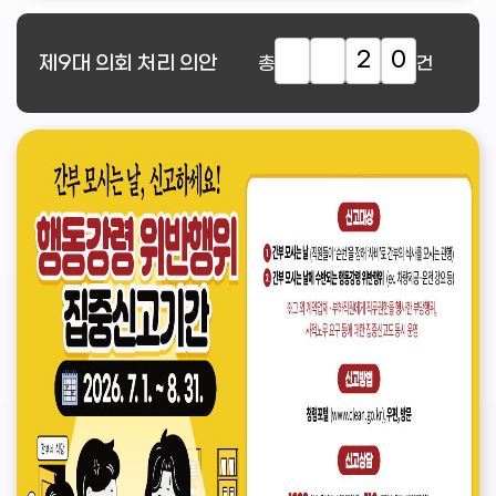
2
0
제9대
의회 처리 의안
총
건