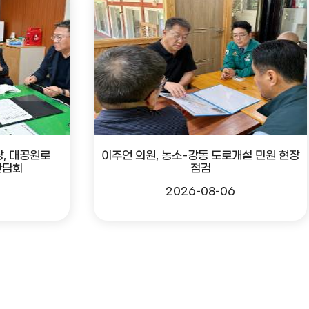
, 대공원로
이주언 의원, 농소-강동 도로개설 민원 현장
간담회
점검
2026-08-06