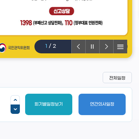
1
/
2
전체일정
회기별일정보기
연간의사일정