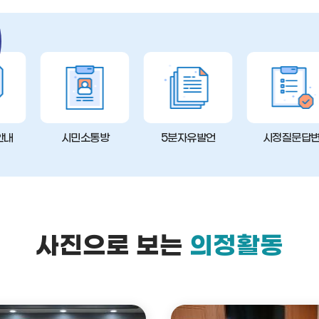
안내
시민소통방
5분자유발언
시정질문답
사진으로 보는
의정활동