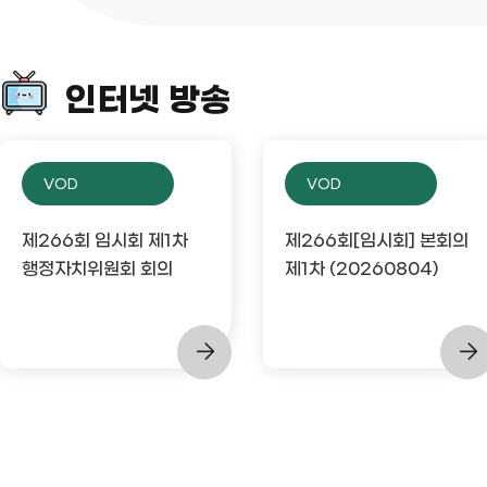
인터넷 방송
VOD
VOD
제266회 임시회 제1차
제266회[임시회] 본회의
행정자치위원회 회의
제1차 (20260804)