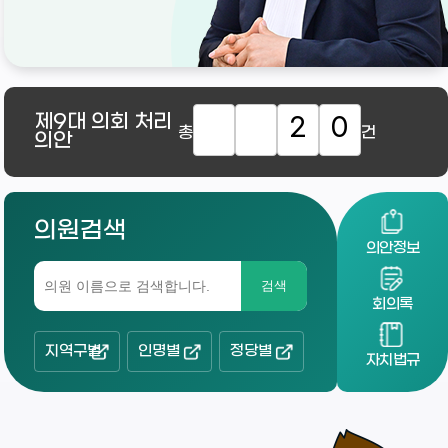
제9대
의회 처리
2
0
총
건
의안
의원검색
의안정보
검색
회의록
지역구별
인명별
정당별
자치법규