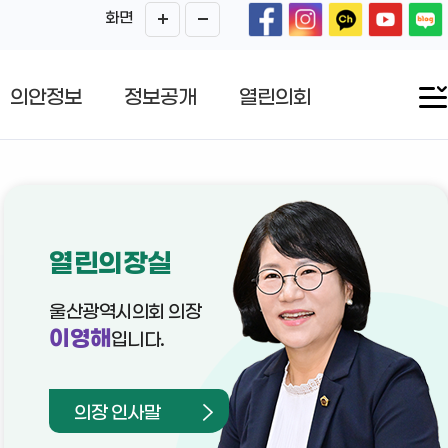
화면
의안정보
정보공개
열린의회
열린의장실
울산광역시의회 의장
이영해
입니다.
의장 인사말