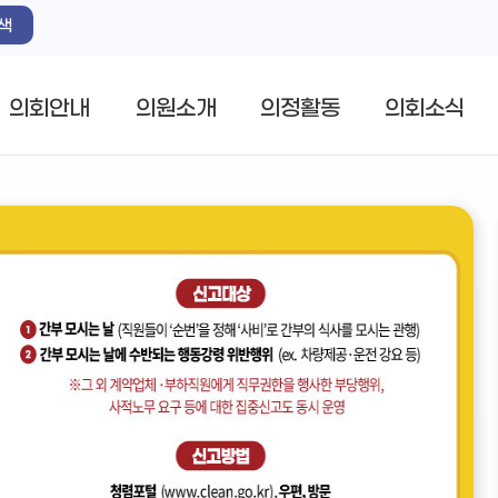
색
의회안내
의원소개
의정활동
의회소식