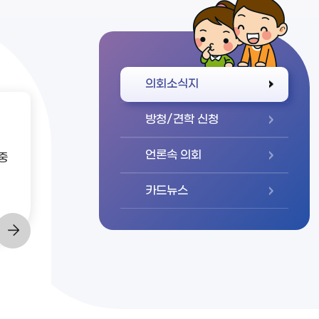
바로가기
의회소식지
방청/견학 신청
언론속 의회
중
카드뉴스