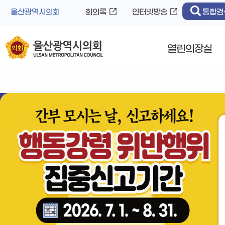
바
로
울산광역시의회
회의록
인터넷방송
통합검
로
가
가
기
기
열린의장실