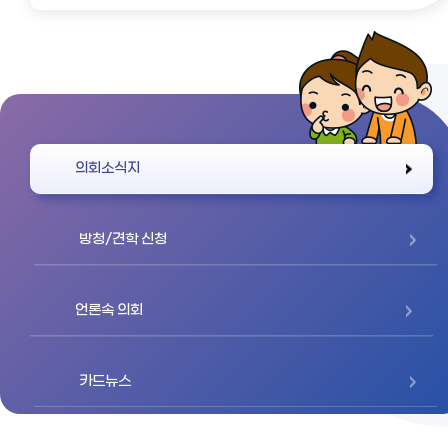
바로가기
의회소식지
방청/견학 신청
언론속 의회
카드뉴스