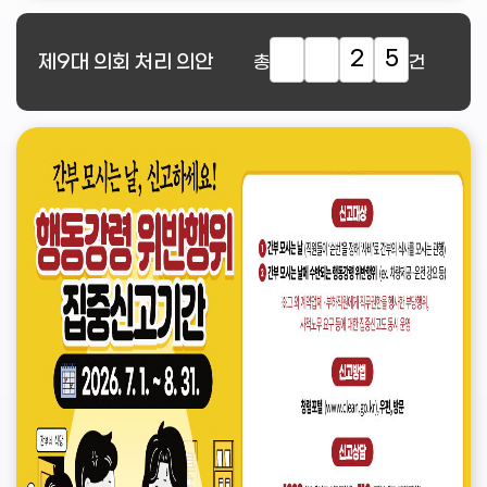
2
5
제9대
의회 처리 의안
총
건