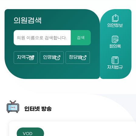
의원검색
의안정보
검색
회의록
지역구별
인명별
정당별
자치법규
인터넷 방송
VOD