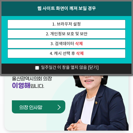
바
로
회의록
인터넷방송
웹 사이트 화면이 깨져 보일 경우
로
가
가
기
기
1. 브라우저 설정
2. 개인정보 보호 및 보안
3. 검색데이터
삭제
4. 캐시 선택 후
삭제
열린의장실
일주일간 이 창을 열지 않음
[닫기]
울산광역시의회 의장
이영해
입니다.
의장 인사말