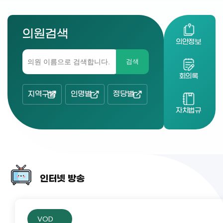
의원검색
의안정보
검색
회의록
지역구별
인명별
정당별
자치법규
인터넷 방송
VOD