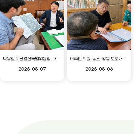
박용걸 예산결산특별위원장, 대공원로 확장공사 현안점검 간담회
이주언 의원, 농소-강동 도로개설 민원 현장 점검
2026-08-07
2026-08-06