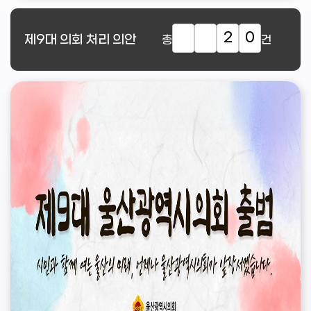
2
0
제9대
의회 처리 의안
총
건