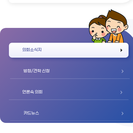
바로가기
의회소식지
방청/견학 신청
언론속 의회
카드뉴스