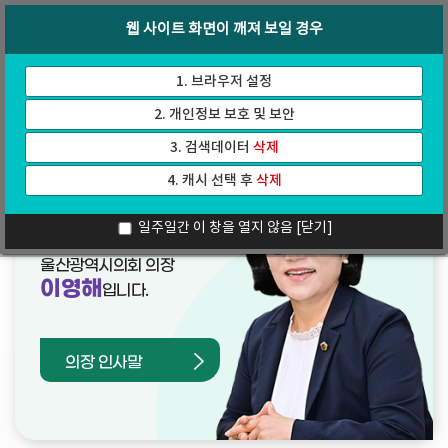
바
로
회의록
인터넷방송
웹 사이트 화면이 깨져 보일 경우
로
가
가
기
기
1. 브라우저 설정
2. 개인정보 보호 및 보안
3. 검색데이터
삭제
4. 캐시 선택 후
삭제
열린의장실
일주일간 이 창을 열지 않음
[닫기]
울산광역시의회 의장
이영해
입니다.
의장 인사말