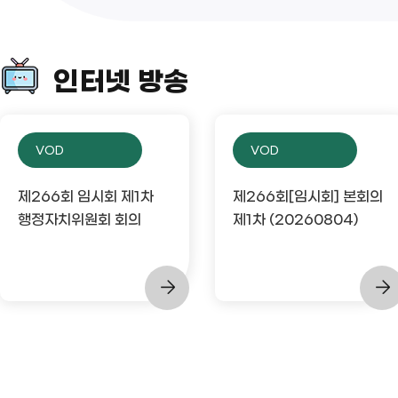
인터넷 방송
VOD
VOD
제266회 임시회 제1차
제266회[임시회] 본회의
행정자치위원회 회의
제1차 (20260804)