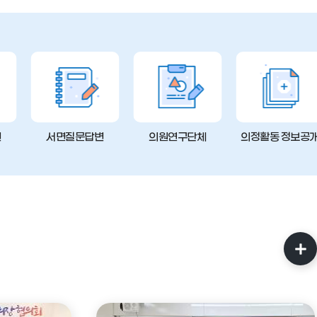
변
서면질문답변
의원연구단체
의정활동 정보공