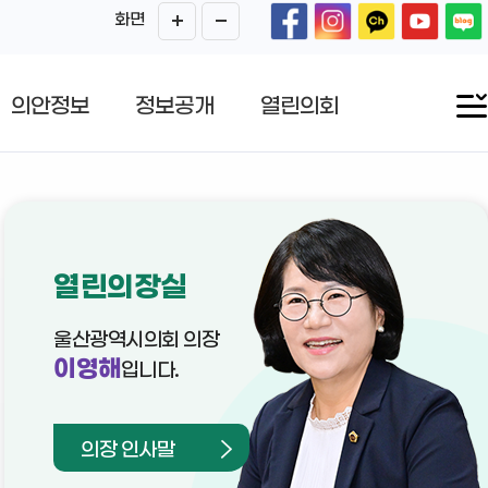
화면
의안정보
정보공개
열린의회
열린의장실
울산광역시의회 의장
이영해
입니다.
의장 인사말