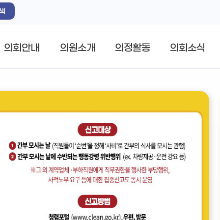
색
의회안내
의원소개
의정활동
의회소식