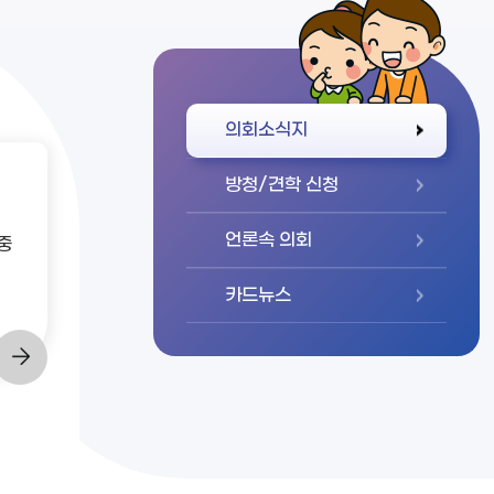
바로가기
의회소식지
방청/견학 신청
언론속 의회
중
카드뉴스