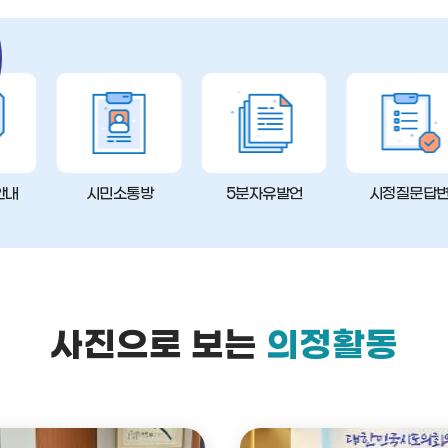
안내
시민소통방
5분자유발언
시정질문답
사진으로 보는
의정활동