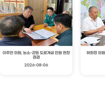
이주언 의원, 농소-강동 도로개설 민원 현장
허희정 의원
점검
2026-08-06