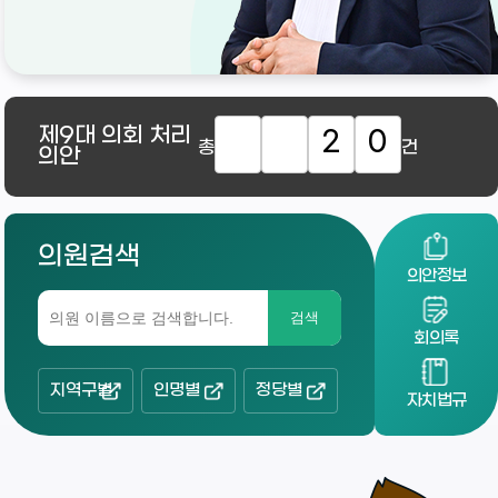
제9대
의회 처리
2
0
총
건
의안
의원검색
의안정보
검색
회의록
지역구별
인명별
정당별
자치법규