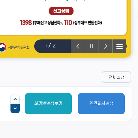
1
/
2
전체일정
회기별일정보기
연간의사일정