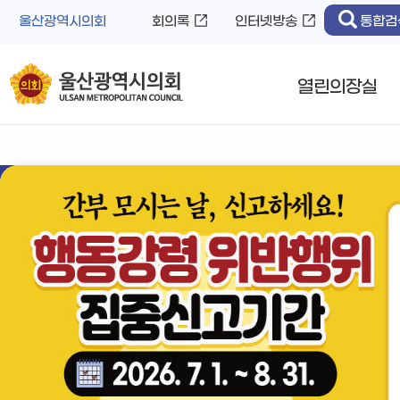
바
로
울산광역시의회
회의록
인터넷방송
통합검
로
가
가
기
기
열린의장실