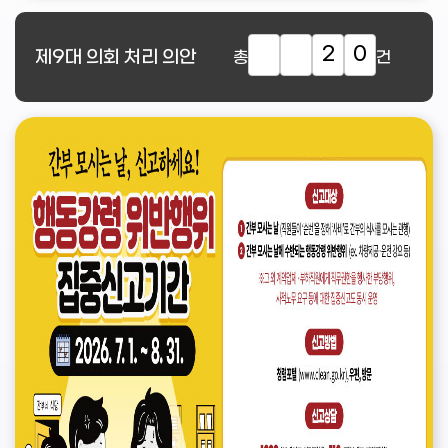
2
0
제9대
의회 처리 의안
총
건