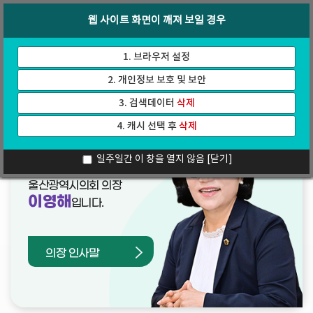
바
로
회의록
인터넷방송
웹 사이트 화면이 깨져 보일 경우
로
가
가
기
기
1. 브라우저 설정
2. 개인정보 보호 및 보안
3. 검색데이터
삭제
4. 캐시 선택 후
삭제
열린의장실
일주일간 이 창을 열지 않음
[닫기]
울산광역시의회 의장
이영해
입니다.
의장 인사말