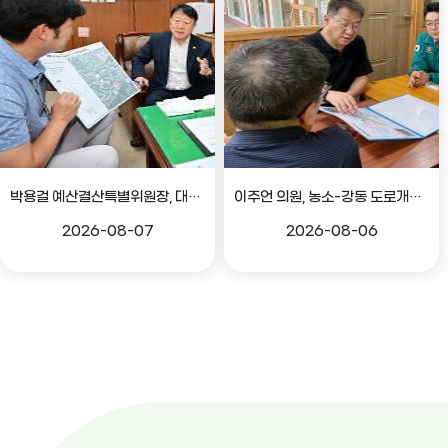
박용걸 예산결산특별위원장, 대공원로 확장공사 현안점검 간담회
이주언 의원, 농소-강동 도로개설 민원 현장 점검
2026-08-07
2026-08-06