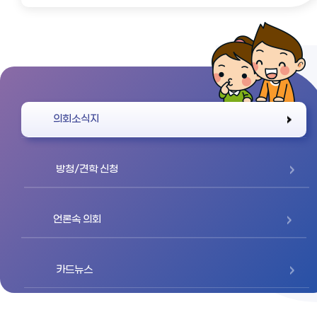
바로가기
의회소식지
방청/견학 신청
언론속 의회
카드뉴스