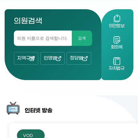
의원검색
의안정보
검색
회의록
지역구별
인명별
정당별
자치법규
인터넷 방송
VOD