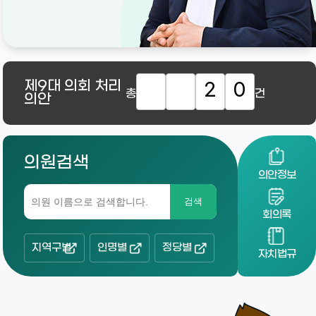
제9대
의회 처리
2
0
총
건
의안
의원검색
의안정보
검색
회의록
지역구별
인명별
정당별
자치법규