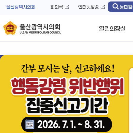
바
로
울산광역시의회
회의록
인터넷방송
통합검
로
가
가
기
기
열린의장실