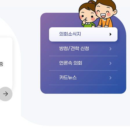
바로가기
의회소식지
방청/견학 신청
언론속 의회
중
카드뉴스