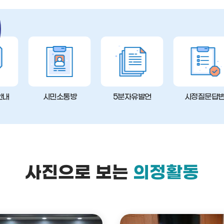
안내
시민소통방
5분자유발언
시정질문답
사진으로 보는
의정활동