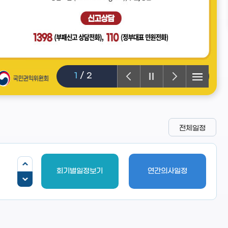
1
/
2
전체일정
회기별일정보기
연간의사일정