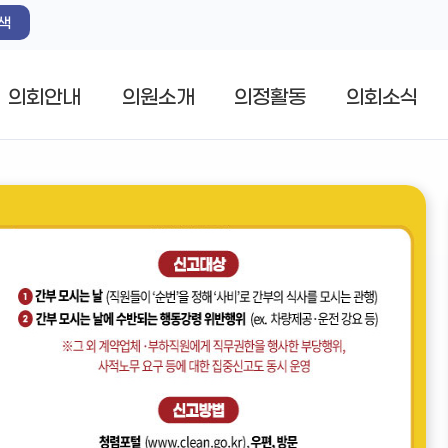
색
의회안내
의원소개
의정활동
의회소식