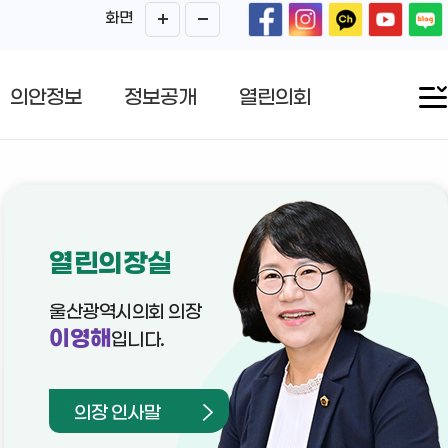
화면
의안정보
정보공개
열린의회
열린의장실
울산광역시의회 의장
이영해
입니다.
의장 인사말