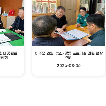
, 대공원로
이주언 의원, 농소-강동 도로개설 민원 현장
간담회
점검
2026-08-06