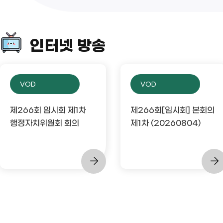
인터넷 방송
VOD
VOD
제266회 임시회 제1차
제266회[임시회] 본회의
행정자치위원회 회의
제1차 (20260804)