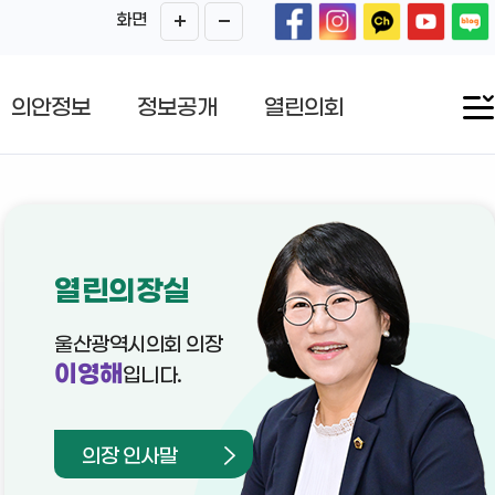
화면
의안정보
정보공개
열린의회
열린의장실
울산광역시의회 의장
이영해
입니다.
의장 인사말