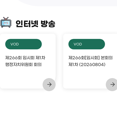
인터넷 방송
VOD
VOD
제266회 임시회 제1차
제266회[임시회] 본회의
행정자치위원회 회의
제1차 (20260804)