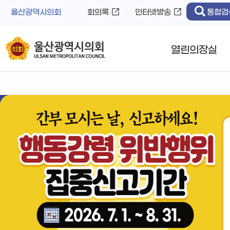
바
로
울산광역시의회
회의록
인터넷방송
통합검
로
가
가
기
기
열린의장실