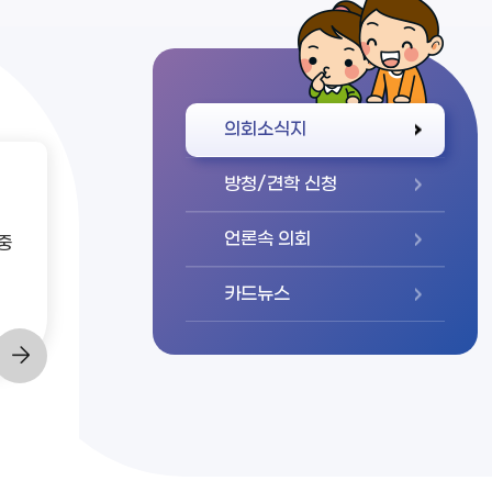
바로가기
의회소식지
방청/견학 신청
언론속 의회
중
카드뉴스