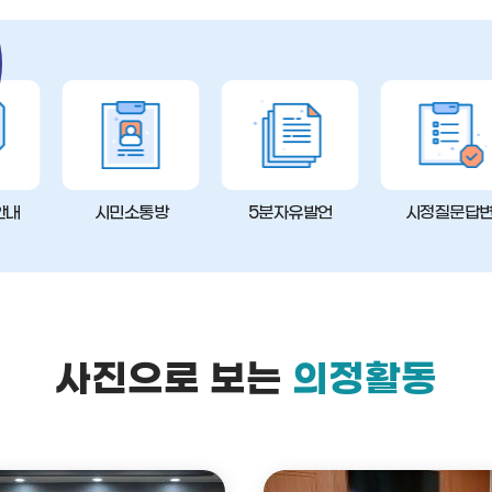
안내
시민소통방
5분자유발언
시정질문답
사진으로 보는
의정활동