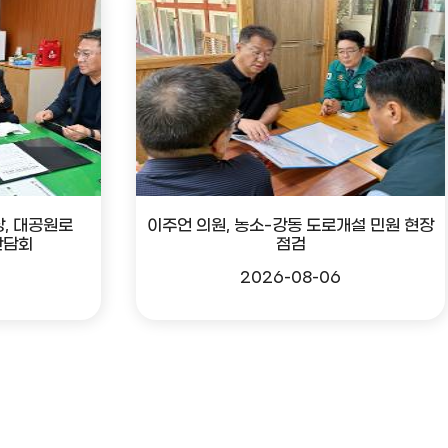
, 대공원로
이주언 의원, 농소-강동 도로개설 민원 현장
간담회
점검
2026-08-06