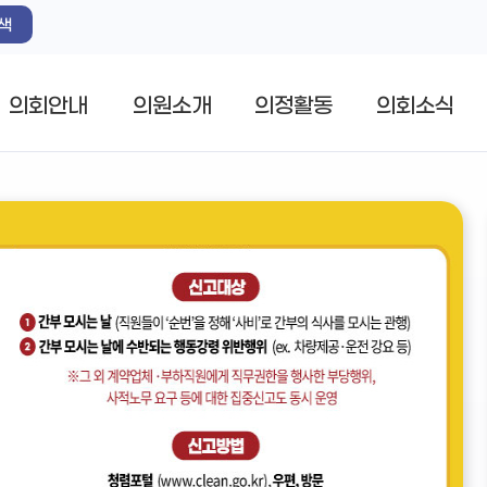
색
의회안내
의원소개
의정활동
의회소식