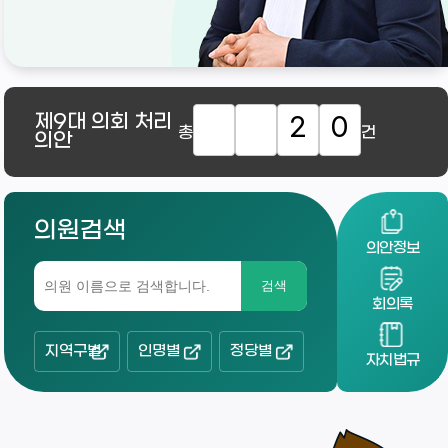
제9대
의회 처리
2
0
총
건
의안
의원검색
의안정보
검색
회의록
지역구별
인명별
정당별
자치법규