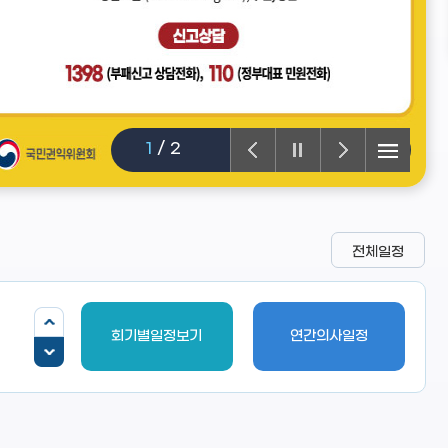
1
/
2
전체일정
회기별일정보기
연간의사일정