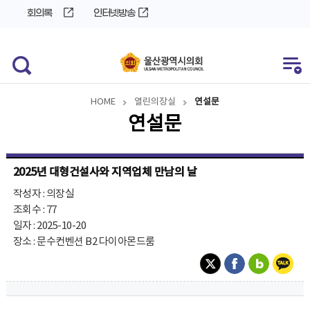
바
로
회의록
인터넷방송
로
가
가
기
기
HOME
열린의장실
연설문
연설문
2025년 대형건설사와 지역업체 만남의 날
작성자 : 의장실
조회수 : 77
일자 : 2025-10-20
장소 : 문수컨벤션 B2 다이아몬드룸