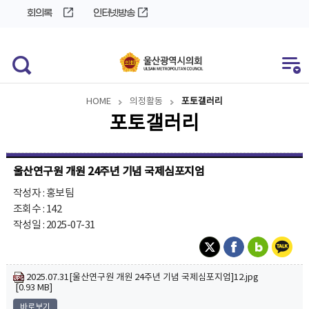
바
로
회의록
인터넷방송
로
가
가
기
기
HOME
의정활동
포토갤러리
포토갤러리
울산연구원 개원 24주년 기념 국제심포지엄
작성자 : 홍보팀
조회수 : 142
작성일 : 2025-07-31
2025.07.31[울산연구원 개원 24주년 기념 국제심포지엄]12.jpg
[0.93 MB]
바로보기