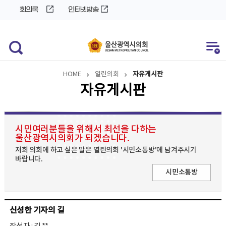
바
로
회의록
인터넷방송
로
가
가
기
기
HOME
열린의회
자유게시판
자유게시판
시민여러분들을 위해서 최선을 다하는
울산광역시의회가 되겠습니다.
저희 의회에 하고 싶은 말은 열린의회 '시민소통방'에 남겨주시기
바랍니다.
시민소통방
신성한 기자의 길