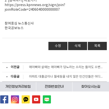
2. [참여하기] 바로가기
https://press.kpnnews.org/sign/join?
joinRoleCode=2406040000000007
참여중심 뉴스통신사
한국공보뉴스
수정
삭제
목록
이전글
애아빠와 살때는 애아빠가 당뇨라는 소리는 들어도 소변에 거품이 당뇨증세인줄 몰랐다
다음글
아파트 대출금이나 월세등을 내지 않은 민간인들은 어디로 갔을까?..주택정책 생각해봐야
개인정보처리방침
전화번호안내
찾아오시는길