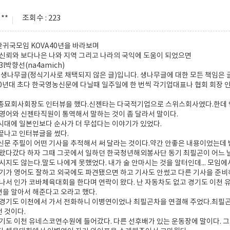
**
조회수 : 223
귀국모임 KOVA40년을 바라보며
신뢰와 보다나은 나와 지역 그리고 나라의 국익에 도움이 되었으면
:13l박향선(na4amich)
 생나무글(정식기사로 채택되지 않은 글)입니다. 생나무글에 대한 모든 책임은
00년대 초다 한국영농신문에 다닐때 일주일에 한 번씩 각기업대표나 협회 회장 
종묘회사회장도 인터뷰을 했다.신젠타는 다국적기업으로 스위스회사였다.한데 
영어와 신젠타직원이 통역해서 말하는 것이 좀 달라서 말이다.
시대에 일본인보다 순사가 더 무섭다는 이야기가 있었다.
끝나고 인터뷰글을 썼다.
문 주필이 어떤 기사을 추적해서 써 달라는 것이다.약간 안좋은 내용이었는데 
왔다갔다 하자 그때 그곳에서 일하던 한국청년해외봉사단 동기 최필곤이 어느 날
시지도 않는다.말도 나에게 못했었다. 내가 술 안마시는 것을 알터인데... 모임에
기가 영어도 잘하고 외국에도 파견됐으면 하고 기사도 안썼고 다른 기사을 준비
나서 인가 코바체육대회을 한다며 연락이 왔다. 난 자동차도 없고 경기도 이천
을 알아서 해준다고 오라고 했다.
경기도 이천에서 가서 전화하니 이병연이었나 최필곤차을 연결해 주었다.최필곤은
 것이다.
기도 이천 유네스코연수원에 들어갔다. 다른 선후배가 있는 운동장에 말이다. 