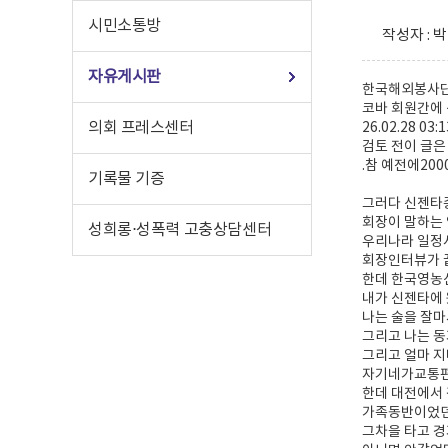
시민소통방
작성자 : 박 
자유게시판
한국해외봉사단
코바 회원간에 
의회 프레스센터
26.02.28 03
검토 전이 글은
.참 예전에20
기록물 기증
그러다 신젠타
회장이 말하는 
성희롱⋅성폭력 고충상담센터
우리나라 일정
회장인터뷰가 
한데 한국영농신
내가 신젠타에 
나는 술을 잘마
그리고 나는 동
그리고 얼마 지
자기네가교통편
한데 대전에서 
가족동반이었던
그차을 타고 경