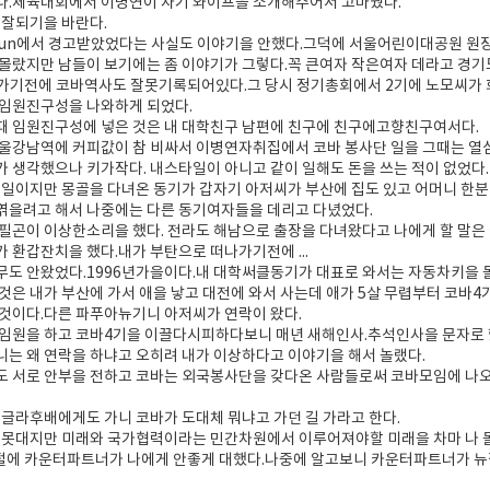
다.체육대회에서 이병연이 자기 와이프을 소개해주어서 고마웠다.
 잘되기을 바란다.
un에서 경고받았었다는 사실도 이야기을 안했다.그덕에 서울어린이대공원 원장
몰랐지만 남들이 보기에는 좀 이야기가 그렇다.꼭 큰여자 작은여자 데라고 경기
나가기전에 코바역사도 잘못기록되어있다.그 당시 정기총회에서 2기에 노모씨가
 임원진구성을 나와하게 되었다.
때 임원진구성에 넣은 것은 내 대학친구 남편에 친구에 친구에고향친구여서다.
울강남역에 커피값이 참 비싸서 이병연자취집에서 코바 봉사단 일을 그때는 열심
 생각했으나 키가작다. 내스타일이 아니고 같이 일해도 돈을 쓰는 적이 없었다.
 일이지만 몽골을 다녀온 동기가 갑자기 아저씨가 부산에 집도 있고 어머니 한
엮을려고 해서 나중에는 다른 동기여자들을 데리고 다녔었다.
필곤이 이상한소리을 했다. 전라도 해남으로 출장을 다녀왔다고 나에게 할 말은
 환갑잔치을 했다.내가 부탄으로 떠나가기전에 ...
도 안왔었다.1996년가을이다.내 대학써클동기가 대표로 와서는 자동차키을 돌리며
것은 내가 부산에 가서 애을 낳고 대전에 와서 사는데 애가 5살 무렵부터 코바
것이다.다른 파푸아뉴기니 아저씨가 연락이 왔다.
바임원을 하고 코바4기을 이끌다시피하다보니 매년 새해인사.추석인사을 문자로 
는 왜 연락을 하냐고 오히려 내가 이상하다고 이야기을 해서 놀랬다.
도 서로 안부을 전하고 코바는 외국봉사단을 갖다온 사람들로써 코바모임에 나
.
방글라후배에게도 가니 코바가 도대체 뭐냐고 가던 길 가라고 한다.
 못대지만 미래와 국가협력이라는 민간차원에서 이루어져야할 미래을 차마 나 몰
시절에 카운터파트너가 나에게 안좋게 대했다.나중에 알고보니 카운터파트너가 