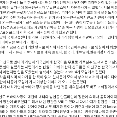
민가는 한국인들은 한국에서는 배운 지식인이거나 투자이민리라면돈이 있는 사
 있었던 일때문에 외국인근로자 무료진료소에서 자원봉사자로 일했다. 서울 
 대전외국인근로자무료진료소을 대화동두리예식장 뒤에 한교회에서 윤전도사에
 결혼이주민여성들자원봉사자.난 반가워서 외국인근로복지관도 자원봉사자에 지
 외국인근로자무료진료소을 만들었을때 나는 코바충청지부을 만들어 이들과 같
에 동성중고등학교에도 제3세계언어을 할 줄 아는 사람이 필요했었고 시험기간
무료진료소에서 한국코바회원들이 같이 했으면 했다.
 앞에 국제교류센타에 가보니 평일에도 자리가 텅텅비고 주말에만 모임이 있다
 이메일을 보내기도 했다.
타는 지금은 신안과의원 앞으로 이사해 대전외국인이주민센타로 명칭이 바뀌었
 국제교류센타 보도자료을 계속 올렸다. 한국어. 배트남어.일본어강좌가 있어서
 익산으로 만나러 가면서 외국인에게 한국어을 무료로 가르칠수 있냐고 묻고 싶
못한다.살림하는 사람에게는 십원이 아쉬워 한다.친구들은..이친구는 한국어교
 이런저런 일을 도왔는데 출석하지 않는다고 코바4기 모임에서 잘렸다.
차을 마시며 이야기을 한 적이 없다. 일때문에 모여서 상의하고 거의 내 아이디어
한데 나중에 모임에 가니 이상한 이야기가 오고 가는듯했다.
 내가 내려가면서 코바가 정기총회을 하던 것을 대의원체제로 바꾸고 회장에서
엔도 코바이사장이 대전에 내려와 법인을 만들라는데 정관에 의해서 움직여야되
 정관이 바뀌었다고 해서 내민 정관을 보려고 했더니 다시가져가 정관을 보지 
려면 기초지식이 있어야한다.세무.회계등 말이다.권준희선배에 따르면 koic
들려면 코이카와도 협력이 필요하고 지방정부에 남아도는 빈공간하나을 제공받