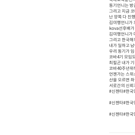
국내교육훈련시
동기언니는 방
그리고 지금 코
난 양쪽 다 친
김미행언니가 오
kova선후배가
김미행언니가 
그리고 한국해외
내가 일하고 남
우리 동기가 임
코바4기 모임
최필곤 내가 
코바40주년위
언젠가는 스위스
산을 오르면 좌
서로간의 신뢰가
#신젠타#한국
#신젠타#한국
#신젠타#한국