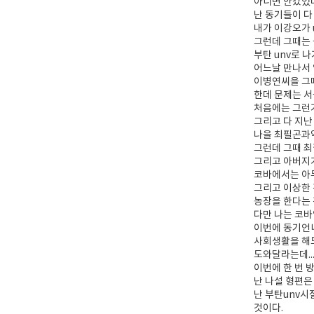
아니면 안갔었
난 동기들이 다
내가 이강오가 
그런데 그때는 
부탄 unv로 
어느날 만나서
이병연씨을 그
한데 문제는 서
처음에는 그런가
그리고 다 지난
나을 최필곤과
그런데 그때 최
그리고 아버지가
코바에서는 아무
그리고 이상한 
농장을 한다는 
다만 나는 코
이번에 동기언니
사회생활을 해
도와달라는데..
이번에 한 번 
난 나설 형편은
난 부탄unv
것이다.