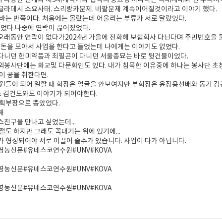
 다양한 관계와 제3세계국가와 협력의 중요성 자라나는 미래세대와 현 우리지
글라데시 소요사태. 스리랑카문제. 네팔문제 계속이어질것이라고 이야기 했다.
바는 반쪽이다. 처음에는 몰랐는데 어울리는 부류가 서로 달랐었다.
했었다.나중에 연락이 끊어졌었다.
래동안 연락이 없다가2024년 가을에 전화해 보험회사 다닌다며 주민번호을 
 돈을 모아서 사업을 한다고 들었는데 나에게는 이야기도 없었다.
다니던 한미약품과 최필곤이 다니던 서울종묘는 바로 뒷건물이었다.
봉사단에는 화교및 다문화인도 있다. 내가 침묵한 이유중에 하나는 봉사단 초창
이 공을 취한다면.
원들이 되어 일할 때 회장은 얼굴을 안보여지만 부회장은 윤장용선배와 동기 김
도 김건도와도 이야기가 되어야한다.
기획부장으로 뽑았었다.
해
친구을 만나고 싶었는데...
절도 하지만 그래도 꼭대기는 위에 있기에...
 형성되어야 서로 이끌어 줄수가 있습니다. 사업이 다가 아닙니다.
영농신문#유네스코연수원#UNV#KOVA
영농신문#유네스코연수원#UNV#KOVA
영농신문#유네스코연수원#UNV#KOVA