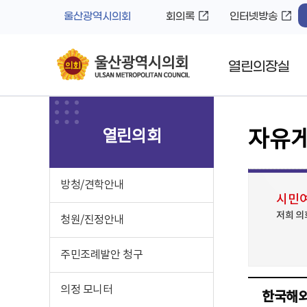
바
로
울산광역시의회
회의록
인터넷방송
로
가
가
기
기
열린의장실
열린의회
자유
방청/견학안내
시민여
저희 의
청원/진정안내
주민조례발안 청구
의정 모니터
한국해외