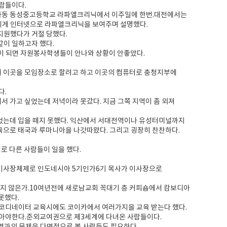
람들이다.
혜화동 동성중고등학교 라파엘크리닉에서 이주일에 한번.대전에서는
게 인터넷으로 라파엘크리닉을 보여주며 설명했다.
원했다가 거절 당했다.
이 일하고자 했다.
이 되면 자원봉사학생들이 안나와 상황이 안좋았다.
해 이곳을 모임장소로 할려고 하고 이곳의 컴퓨터로 충청지부에
다.
 가고 싶었는데 저녁이라 못갔다. 지금 그쪽 지역이 좀 외져
었는데 입을 떼지 못했다. 익산에서 서대전역이나 유성터미널까지
육으로 태국과 루마니아을 나갓따왔다. 그리고 굉장히 찬찬하다.
로 다른 사람들이 일을 했다.
 이사장체제로 인도네시아 5기인가6기 목사가 이사장으로
지 않은가.10여년전에 새로남교회 꼭대기 층 커피숍에서 캄보디아
못했다.
a코디네이터 교육시에도 코이카에서 여러가지을 교육 받는다 했다.
아야한다.준외교여권으로 제3세계에 다녀온 사람들이다.