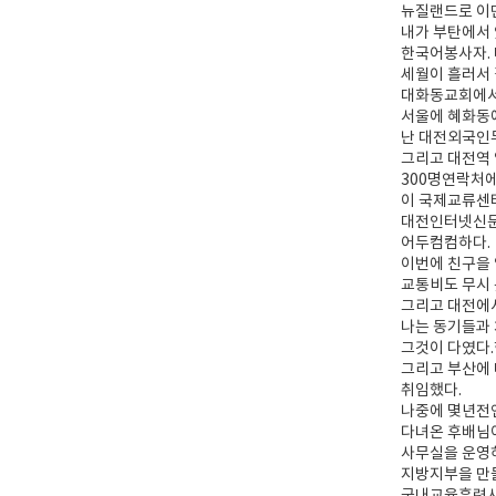
뉴질랜드로 이
내가 부탄에서
한국어봉사자.
세월이 흘러서
대화동교회에서
서울에 혜화동
난 대전외국인
그리고 대전역
300명연락처에
이 국제교류센
대전인터넷신문에
어두컴컴하다.
이번에 친구을
교통비도 무시 
그리고 대전에서
나는 동기들과 
그것이 다였다.
그리고 부산에
취임했다.
나중에 몇년전
다녀온 후배님이
사무실을 운영하
지방지부을 만