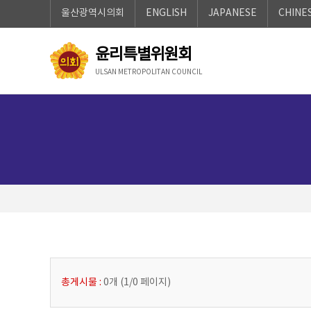
바
로
울산광역시의회
ENGLISH
JAPANESE
CHINE
로
가
가
기
기
윤리특별위원회
ULSAN METROPOLITAN COUNCIL
총게시물 :
0개
(
1/0
페이지
)