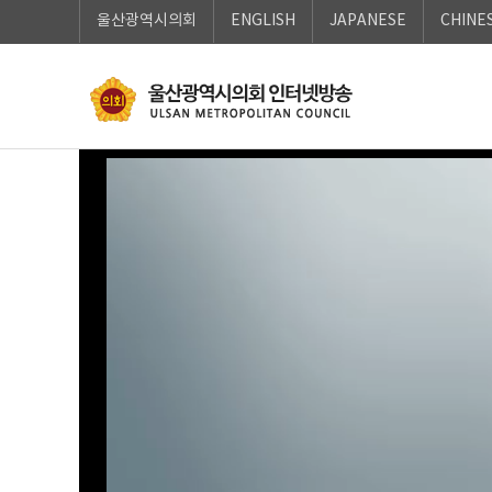
로
로
울산광역시의회
ENGLISH
JAPANESE
CHINE
가
가
기
기