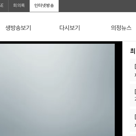
SE
회의록
인터넷방송
생방송보기
다시보기
의정뉴스
최