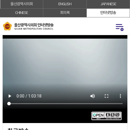
울산광역시의회
ENGLISH
JAPANESE
로
로
가
가
CHINESE
회의록
인터넷방송
기
기